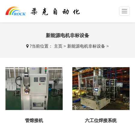
T
o
g
g
新能源电机非标设备
l
e
?
当前位置：
主页
>
新能源电机非标设备
>
n
a
v
i
g
a
t
i
o
n
管熔接机
六工位焊接系统