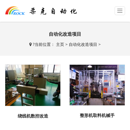
T
o
g
g
自动化改造项目
l
e
?
当前位置：
主页
>
自动化改造项目
>
n
a
v
i
g
a
t
i
o
n
整形机取料机械手
绕线机数控改造