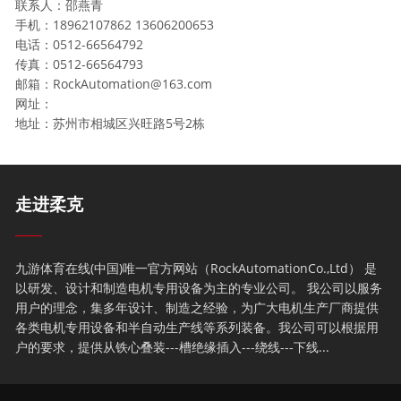
联系人：邵燕青
手机：18962107862 13606200653
电话：0512-66564792
传真：0512-66564793
邮箱：RockAutomation@163.com
网址：
地址：苏州市相城区兴旺路5号2栋
走进柔克
九游体育在线(中国)唯一官方网站（RockAutomationCo.,Ltd） 是
以研发、设计和制造电机专用设备为主的专业公司。 我公司以服务
用户的理念，集多年设计、制造之经验，为广大电机生产厂商提供
各类电机专用设备和半自动生产线等系列装备。我公司可以根据用
户的要求，提供从铁心叠装---槽绝缘插入---绕线---下线...