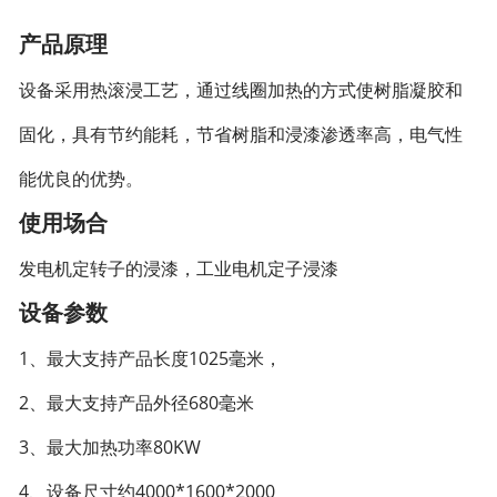
产品原理
设备采用热滚浸工艺，通过线圈加热的方式使树脂凝胶和
固化，具有节约能耗，节省树脂和浸漆渗透率高，电气性
能优良的优势。
使用场合
发电机定转子的浸漆，工业电机定子浸漆
设备参数
1、最大支持产品长度1025毫米，
2、最大支持产品外径680毫米
3、最大加热功率80KW
4、设备尺寸约4000*1600*2000